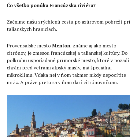
Čo všetko ponúka Francúzska riviéra?
Začnime našu zrýchlenú cestu po azúrovom pobreží pri
talianskych hraniciach.
Provensálske mesto
Menton
, známe aj ako mesto
citrónov, je zmesou francúzskej a talianskej kultúry. Do
polkruhu usporiadané prímorské mesto, ktoré v pozadí
chráni pred vetrami alpský masív, má špeciálnu
mikroklímu. Vďaka nej v ňom takmer nikdy nepocítite
mráz. A práve preto sa v ňom darí citrónovníkom.