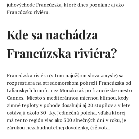
juhovýchode Francúzska, ktoré dnes poznáme aj ako
Francúzsku riviéru.
Kde sa nachádza
Francúzska riviéra?
Francúzska riviéra (v tom najužšom slova zmysle) sa
rozprestiera na stredomorskom pobreží Francúzska od
talianskych hraníc, cez Monako až po francúzske mesto
Cannes. Miesto s mediteránnou miernou klímou, kedy
zimné teploty v pohode dosahujú aj 20 stupňov a v lete
ostávajú okolo 30-tky. Jedinečná poloha, vďaka ktorej
má tento región viac ako 300 slnečných dní v roku, je
zárukou nezabudnuteľnej dovolenky, či života.