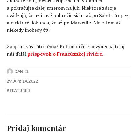
Ak máte chuť, nezastavujte sa len v Cannes
a pokračujte ďalej smerom na juh. Niektoré zdroje
uvádzajú, že azúrové pobrežie siaha až po Saint-Tropez,
a niektoré dokonca, že až po Marseille. Ale o tom až
niekedy inokedy 😊.
Zaujíma vás táto téma? Potom určite nevynechajte aj
náš ďalší
príspevok o Francúzskej riviére.
DANIEL
29. APRÍLA 2022
FEATURED
Pridaj komentár