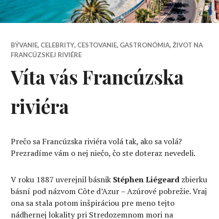
BÝVANIE
,
CELEBRITY
,
CESTOVANIE
,
GASTRONÓMIA
,
ŽIVOT NA
FRANCÚZSKEJ RIVIÉRE
Víta vás Francúzska
riviéra
Prečo sa Francúzska riviéra volá tak, ako sa volá?
Prezradíme vám o nej niečo, čo ste doteraz nevedeli.
V roku 1887 uverejnil básnik
Stéphen Liégeard
zbierku
básní pod názvom Côte d’Azur – Azúrové pobrežie. Vraj
ona sa stala potom inšpiráciou pre meno tejto
nádhernej lokality pri Stredozemnom mori na