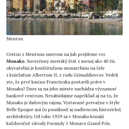
Menton
Cestou z Mentonu smerom na juh prejdeme cez
Monako.
Suverénny mestský štát s menej ako 40 tis.
obyvateľmi je konštitučnou monarchiou na čele
s kniežaťom Albertom II, z rodu Grimaldiovcov. Vedeli
ste, že prvé kasíno Francúzska postavili práve v
Monaku? Dnes sa na jeho mieste nachádza významné
bankové centrum. Nezabúdajme napríklad aj na to, že
Monako je daňovým rajom. Vystavané prevažne v štýle
Belle Epoque má čo ponúknuť aj nadšencom historickej
architektúry. Od roku 1929 sa v Monaku konajú
každoročné závody Formuly 1 Monaco Grand Prix.